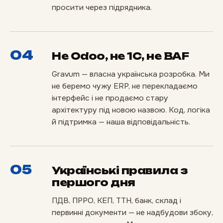
просити через підрядника.
04
Не Odoo, не 1С, не BAF
Gravum — власна українська розробка. Ми
не беремо чужу ERP, не перекладаємо
інтерфейс і не продаємо стару
архітектуру під новою назвою. Код, логіка
й підтримка — наша відповідальність.
05
Українські правила з
першого дня
ПДВ, ПРРО, КЕП, ТТН, банк, склад і
первинні документи — не надбудови збоку,