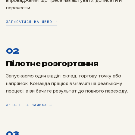
впровадження: що треба налаштувати, дописати й
перенести.
ЗАПИСАТИСЯ НА ДЕМО →
02
Пілотне розгортання
Запускаємо один відділ, склад, торгову точку або
напрямок. Команда працює в Gravum на реальному
процесі, а ви бачите результат до повного переходу.
ДЕТАЛІ ТА ЗАЯВКА →
03