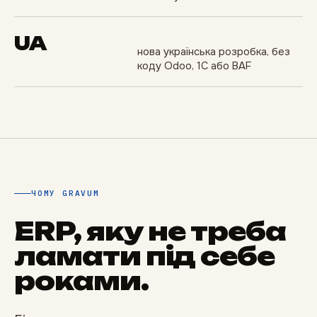
UA
нова українська розробка, без
коду Odoo, 1С або BAF
ЧОМУ GRAVUM
ERP, яку не треба
ламати під себе
роками.