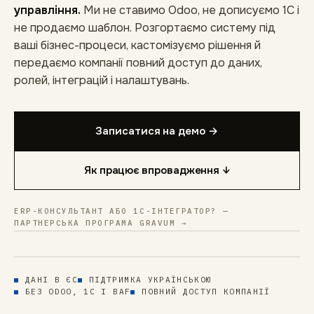
управління.
Ми не ставимо Odoo, не дописуємо 1С і
не продаємо шаблон. Розгортаємо систему під
ваші бізнес-процеси, кастомізуємо рішення й
передаємо компанії повний доступ до даних,
ролей, інтеграцій і налаштувань.
Записатися на демо →
Як працює впровадження ↓
ERP-КОНСУЛЬТАНТ АБО 1С-ІНТЕГРАТОР? —
ПАРТНЕРСЬКА ПРОГРАМА GRAVUM →
ДАНІ В ЄС
ПІДТРИМКА УКРАЇНСЬКОЮ
БЕЗ ODOO, 1С І BAF
ПОВНИЙ ДОСТУП КОМПАНІЇ