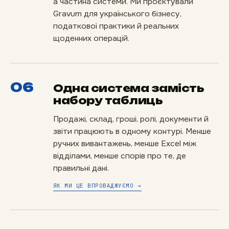
а частина системи. Ми проєктували
Gravum для українського бізнесу,
податкової практики й реальних
щоденних операцій.
06
Одна система замість
набору таблиць
Продажі, склад, гроші, ролі, документи й
звіти працюють в одному контурі. Менше
ручних вивантажень, менше Excel між
відділами, менше спорів про те, де
правильні дані.
ЯК МИ ЦЕ ВПРОВАДЖУЄМО →