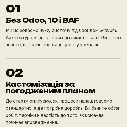
01
Без Odoo, 1С і BAF
Ми не ховаємо чужу систему під брендом Gravum.
Архітектура, код, логіка й підтримка — наші. Ви точно
знаєте, що саме впроваджуєте у компанії.
02
Кастомізація за
погодженим планом
До старту описуємо, які процеси налаштовуємо
стандартно, а де потрібна доробка. Ви бачите обсяг
робіт, терміни й вартість до того, як команда
починає впровадження.