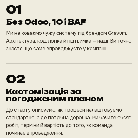
01
Без Odoo, 1С і BAF
Ми не ховаємо чужу систему під брендом Gravum.
Архітектура, код, логіка й підтримка — наші. Ви точно
знаєте, що саме впроваджуєте у компанії.
02
Кастомізація за
погодженим планом
До старту описуємо, які процеси налаштовуємо
стандартно, а де потрібна доробка. Ви бачите обсяг
робіт, терміни й вартість до того, як команда
починає впровадження.