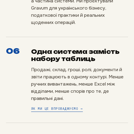
а частина системи. Ми проєктували
Gravum для українського бізнесу,
податкової практики й реальних
щоденних операцій.
06
Одна система замість
набору таблиць
Продажі, склад, гроші, ролі, документи й
звіти працюють в одному контурі. Менше
ручних вивантажень, менше Excel між
відділами, менше спорів про те, де
правильні дані.
ЯК МИ ЦЕ ВПРОВАДЖУЄМО →