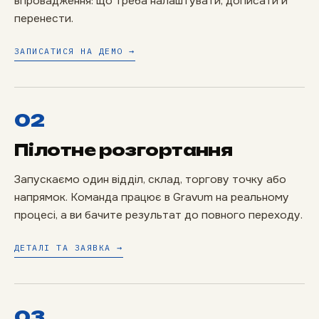
впровадження: що треба налаштувати, дописати й
перенести.
ЗАПИСАТИСЯ НА ДЕМО →
02
Пілотне розгортання
Запускаємо один відділ, склад, торгову точку або
напрямок. Команда працює в Gravum на реальному
процесі, а ви бачите результат до повного переходу.
ДЕТАЛІ ТА ЗАЯВКА →
03