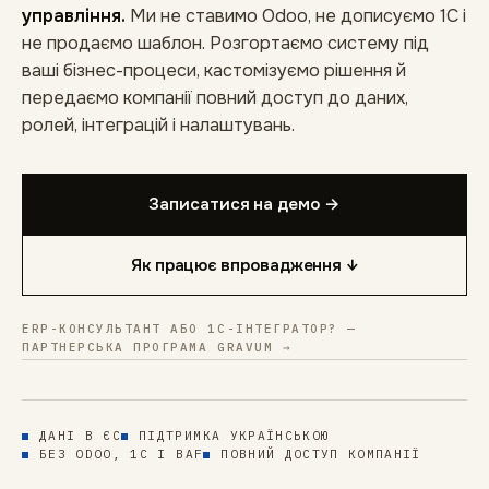
управління.
Ми не ставимо Odoo, не дописуємо 1С і
не продаємо шаблон. Розгортаємо систему під
ваші бізнес-процеси, кастомізуємо рішення й
передаємо компанії повний доступ до даних,
ролей, інтеграцій і налаштувань.
Записатися на демо →
Як працює впровадження ↓
ERP-КОНСУЛЬТАНТ АБО 1С-ІНТЕГРАТОР? —
ПАРТНЕРСЬКА ПРОГРАМА GRAVUM →
ДАНІ В ЄС
ПІДТРИМКА УКРАЇНСЬКОЮ
БЕЗ ODOO, 1С І BAF
ПОВНИЙ ДОСТУП КОМПАНІЇ