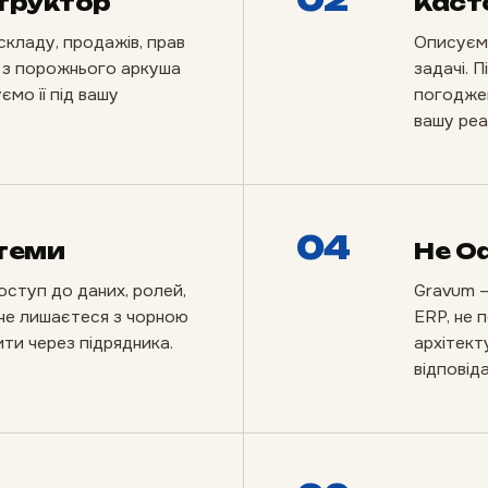
структор
Каст
складу, продажів, прав
Описуємо
о з порожнього аркуша
задачі. 
мо її під вашу
погоджен
вашу реа
04
теми
Не Od
оступ до даних, ролей,
Gravum —
и не лишаєтеся з чорною
ERP, не 
ти через підрядника.
архітект
відповіда