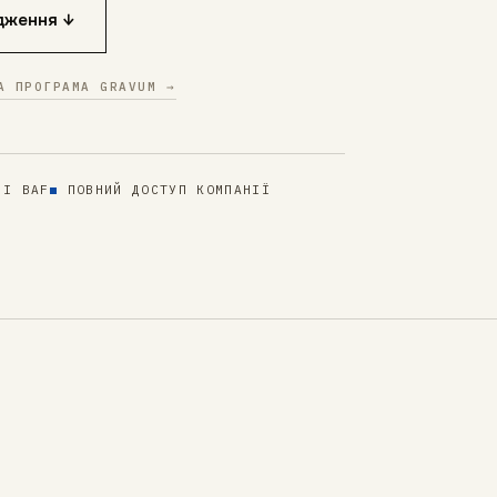
дження ↓
А ПРОГРАМА GRAVUM →
 І BAF
ПОВНИЙ ДОСТУП КОМПАНІЇ