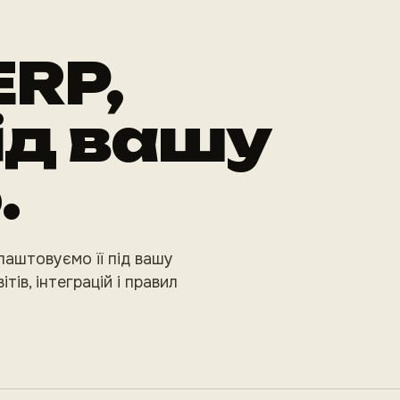
ERP,
ід вашу
.
лаштовуємо її під вашу
ітів, інтеграцій і правил