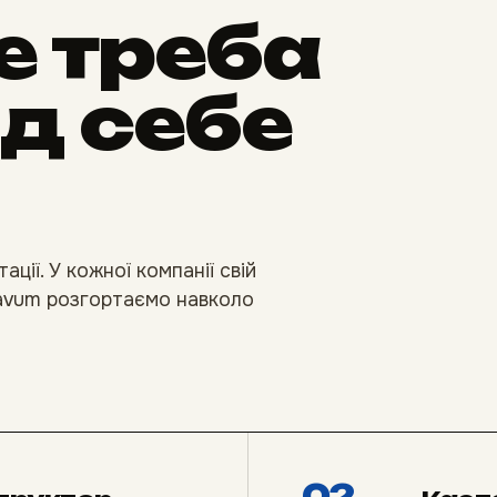
не треба
д себе
ції. У кожної компанії свій
Gravum розгортаємо навколо
02