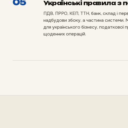
05
Українські правила з 
ПДВ, ПРРО, КЕП, ТТН, банк, склад і пер
надбудови збоку, а частина системи.
для українського бізнесу, податкової 
щоденних операцій.