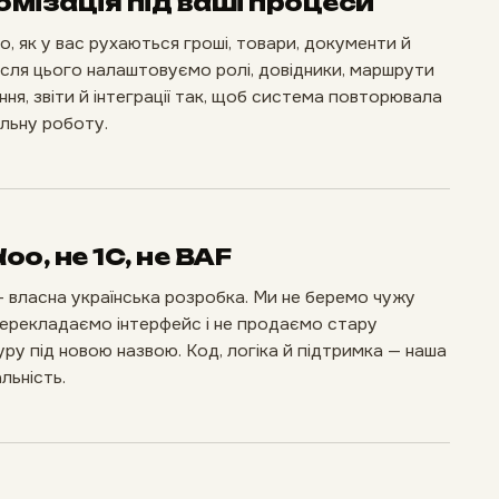
омізація під ваші процеси
, як у вас рухаються гроші, товари, документи й
Після цього налаштовуємо ролі, довідники, маршрути
ня, звіти й інтеграції так, щоб система повторювала
льну роботу.
oo, не 1С, не BAF
 власна українська розробка. Ми не беремо чужу
перекладаємо інтерфейс і не продаємо стару
уру під новою назвою. Код, логіка й підтримка — наша
льність.