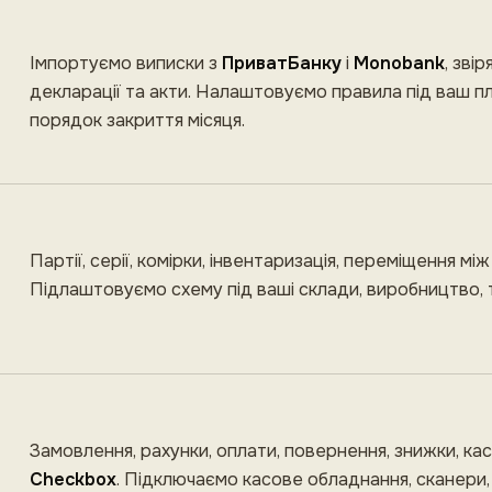
Імпортуємо виписки з
ПриватБанку
і
Monobank
, зві
декларації та акти. Налаштовуємо правила під ваш пл
порядок закриття місяця.
Партії, серії, комірки, інвентаризація, переміщення мі
Підлаштовуємо схему під ваші склади, виробництво, т
Замовлення, рахунки, оплати, повернення, знижки, касо
Checkbox
. Підключаємо касове обладнання, сканери, п