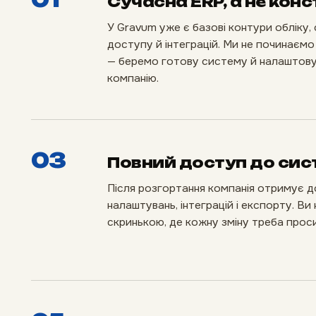
Сучасна ERP, а не кон
У Gravum уже є базові контури обліку, 
доступу й інтеграцій. Ми не починаєм
— беремо готову систему й налаштовує
компанію.
03
Повний доступ до сис
Після розгортання компанія отримує д
налаштувань, інтеграцій і експорту. В
скринькою, де кожну зміну треба проси