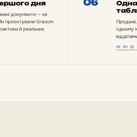
06
першого дня
Одна
табл
винні документи — не
 Ми проєктували Gravum
Продажі,
практики й реальних
одному к
відділами
ЯК МИ ЦЕ 