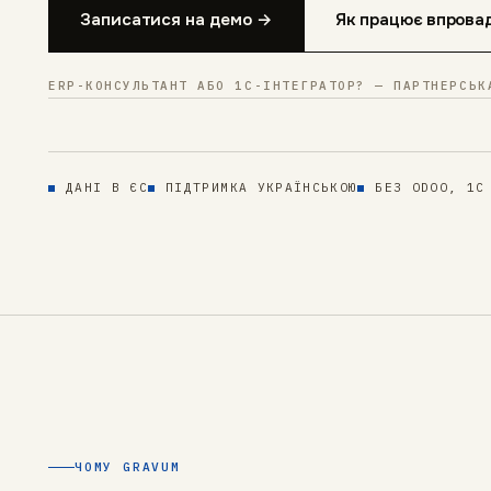
Записатися на демо →
Як працює впрова
ERP-КОНСУЛЬТАНТ АБО 1С-ІНТЕГРАТОР? — ПАРТНЕРСЬК
ДАНІ В ЄС
ПІДТРИМКА УКРАЇНСЬКОЮ
БЕЗ ODOO, 1С
ЧОМУ GRAVUM