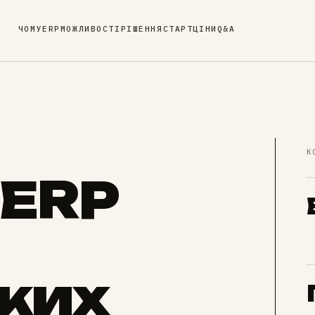
ЧОМУ
ERP
МОЖЛИВОСТІ
РІШЕННЯ
СТАРТ
ЦІНИ
Q&A
К
 ERP
ьких