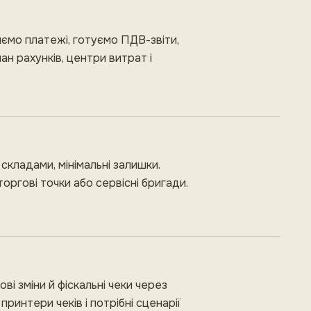
ряємо платежі, готуємо ПДВ-звіти,
ан рахунків, центри витрат і
ж складами, мінімальні залишки.
оргові точки або сервісні бригади.
ві зміни й фіскальні чеки через
ринтери чеків і потрібні сценарії