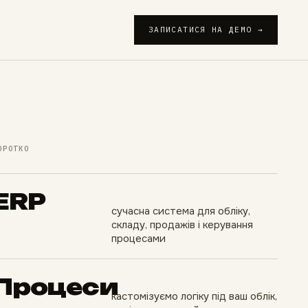
ЗАПИСАТИСЯ НА ДЕМО →
ОРОТКО
ERP
сучасна система для обліку,
складу, продажів і керування
процесами
Процеси
кастомізуємо логіку під ваш облік,