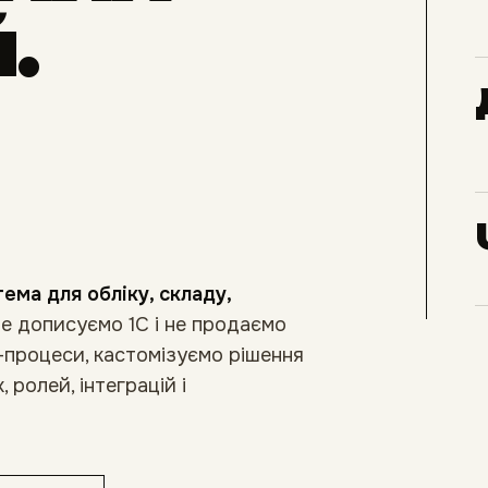
.
ема для обліку, складу,
е дописуємо 1С і не продаємо
-процеси, кастомізуємо рішення
 ролей, інтеграцій і