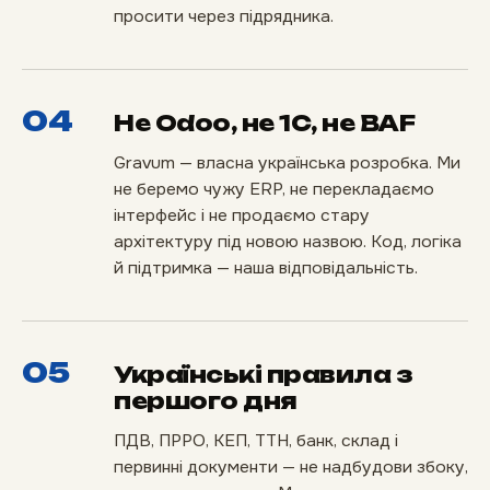
просити через підрядника.
04
Не Odoo, не 1С, не BAF
Gravum — власна українська розробка. Ми
не беремо чужу ERP, не перекладаємо
інтерфейс і не продаємо стару
архітектуру під новою назвою. Код, логіка
й підтримка — наша відповідальність.
05
Українські правила з
першого дня
ПДВ, ПРРО, КЕП, ТТН, банк, склад і
первинні документи — не надбудови збоку,