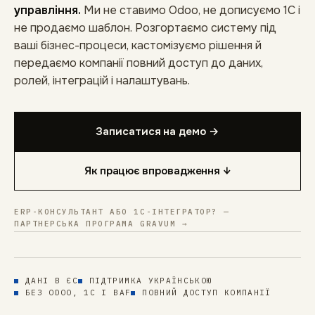
управління.
Ми не ставимо Odoo, не дописуємо 1С і
не продаємо шаблон. Розгортаємо систему під
ваші бізнес-процеси, кастомізуємо рішення й
передаємо компанії повний доступ до даних,
ролей, інтеграцій і налаштувань.
Записатися на демо →
Як працює впровадження ↓
ERP-КОНСУЛЬТАНТ АБО 1С-ІНТЕГРАТОР? —
ПАРТНЕРСЬКА ПРОГРАМА GRAVUM →
ДАНІ В ЄС
ПІДТРИМКА УКРАЇНСЬКОЮ
БЕЗ ODOO, 1С І BAF
ПОВНИЙ ДОСТУП КОМПАНІЇ