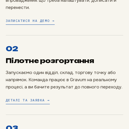
впровадження: що треба налаштувати, дописати й
перенести.
ЗАПИСАТИСЯ НА ДЕМО →
02
Пілотне розгортання
Запускаємо один відділ, склад, торгову точку або
напрямок. Команда працює в Gravum на реальному
процесі, а ви бачите результат до повного переходу.
ДЕТАЛІ ТА ЗАЯВКА →
03