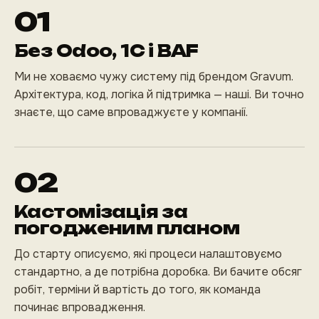
01
Без Odoo, 1С і BAF
Ми не ховаємо чужу систему під брендом Gravum.
Архітектура, код, логіка й підтримка — наші. Ви точно
знаєте, що саме впроваджуєте у компанії.
02
Кастомізація за
погодженим планом
До старту описуємо, які процеси налаштовуємо
стандартно, а де потрібна доробка. Ви бачите обсяг
робіт, терміни й вартість до того, як команда
починає впровадження.