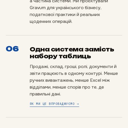
а частина системи. Ми проєктували
Gravum для українського бізнесу,
податкової практики й реальних
щоденних операцій.
06
Одна система замість
набору таблиць
Продажі, склад, гроші, ролі, документи й
звіти працюють в одному контурі. Менше
ручних вивантажень, менше Excel між
відділами, менше спорів про те, де
правильні дані.
ЯК МИ ЦЕ ВПРОВАДЖУЄМО →