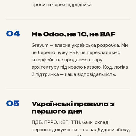
просити через підрядника.
04
Не Odoo, не 1С, не BAF
Gravum — власна українська розробка. Ми
не беремо чужу ERP, не перекладаємо
інтерфейс і не продаємо стару
архітектуру під новою назвою. Код, логіка
й підтримка — наша відповідальність.
05
Українські правила з
першого дня
ПДВ, ПРРО, КЕП, ТТН, банк, склад і
первинні документи — не надбудови збоку,