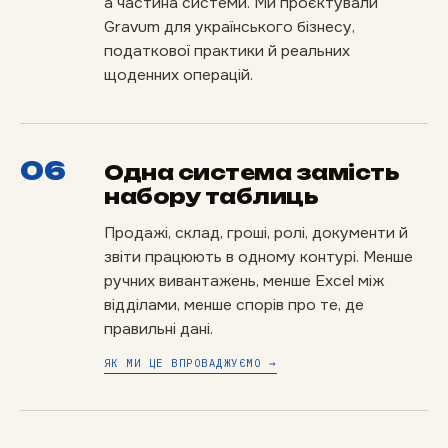
а частина системи. Ми проєктували
Gravum для українського бізнесу,
податкової практики й реальних
щоденних операцій.
06
Одна система замість
набору таблиць
Продажі, склад, гроші, ролі, документи й
звіти працюють в одному контурі. Менше
ручних вивантажень, менше Excel між
відділами, менше спорів про те, де
правильні дані.
ЯК МИ ЦЕ ВПРОВАДЖУЄМО →