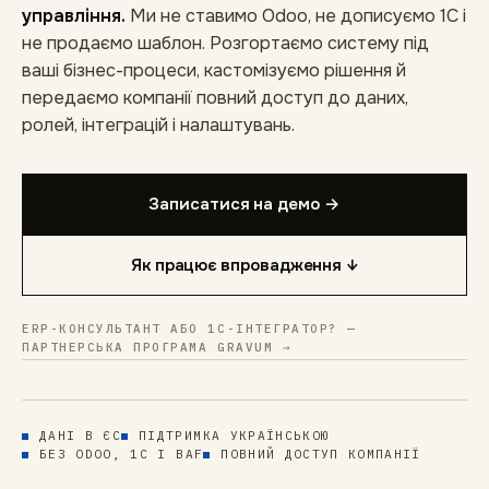
управління.
Ми не ставимо Odoo, не дописуємо 1С і
не продаємо шаблон. Розгортаємо систему під
ваші бізнес-процеси, кастомізуємо рішення й
передаємо компанії повний доступ до даних,
ролей, інтеграцій і налаштувань.
Записатися на демо →
Як працює впровадження ↓
ERP-КОНСУЛЬТАНТ АБО 1С-ІНТЕГРАТОР? —
ПАРТНЕРСЬКА ПРОГРАМА GRAVUM →
ДАНІ В ЄС
ПІДТРИМКА УКРАЇНСЬКОЮ
БЕЗ ODOO, 1С І BAF
ПОВНИЙ ДОСТУП КОМПАНІЇ