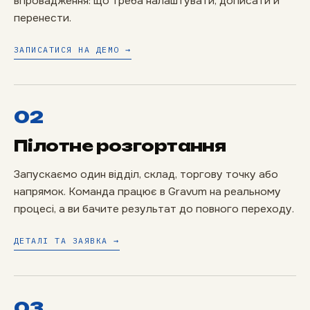
впровадження: що треба налаштувати, дописати й
перенести.
ЗАПИСАТИСЯ НА ДЕМО →
02
Пілотне розгортання
Запускаємо один відділ, склад, торгову точку або
напрямок. Команда працює в Gravum на реальному
процесі, а ви бачите результат до повного переходу.
ДЕТАЛІ ТА ЗАЯВКА →
03