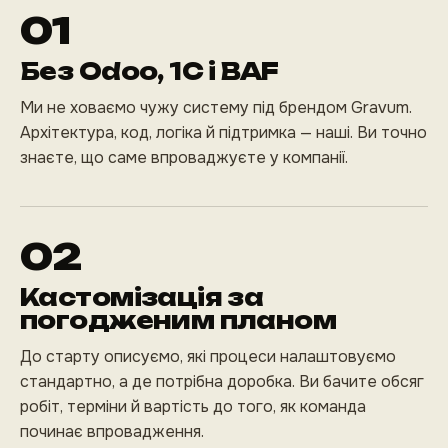
01
Без Odoo, 1С і BAF
Ми не ховаємо чужу систему під брендом Gravum.
Архітектура, код, логіка й підтримка — наші. Ви точно
знаєте, що саме впроваджуєте у компанії.
02
Кастомізація за
погодженим планом
До старту описуємо, які процеси налаштовуємо
стандартно, а де потрібна доробка. Ви бачите обсяг
робіт, терміни й вартість до того, як команда
починає впровадження.