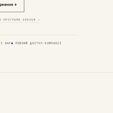
дження ↓
А ПРОГРАМА GRAVUM →
 І BAF
ПОВНИЙ ДОСТУП КОМПАНІЇ