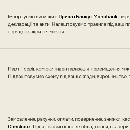
Імпортуємо виписки з
ПриватБанку
і
Monobank
, зві
декларації та акти. Налаштовуємо правила під ваш пл
порядок закриття місяця.
Партії, серії, комірки, інвентаризація, переміщення мі
Підлаштовуємо схему під ваші склади, виробництво, т
Замовлення, рахунки, оплати, повернення, знижки, касо
Checkbox
. Підключаємо касове обладнання, сканери, п