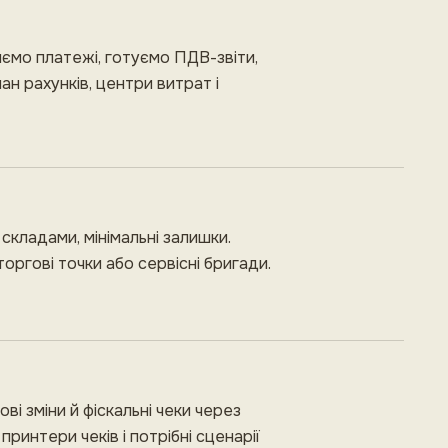
ряємо платежі, готуємо ПДВ-звіти,
ан рахунків, центри витрат і
ж складами, мінімальні залишки.
оргові точки або сервісні бригади.
ві зміни й фіскальні чеки через
ринтери чеків і потрібні сценарії