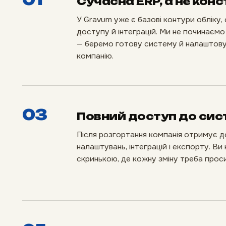
Сучасна ERP, а не кон
У Gravum уже є базові контури обліку, 
доступу й інтеграцій. Ми не починаєм
— беремо готову систему й налаштовує
компанію.
03
Повний доступ до сис
Після розгортання компанія отримує д
налаштувань, інтеграцій і експорту. В
скринькою, де кожну зміну треба проси