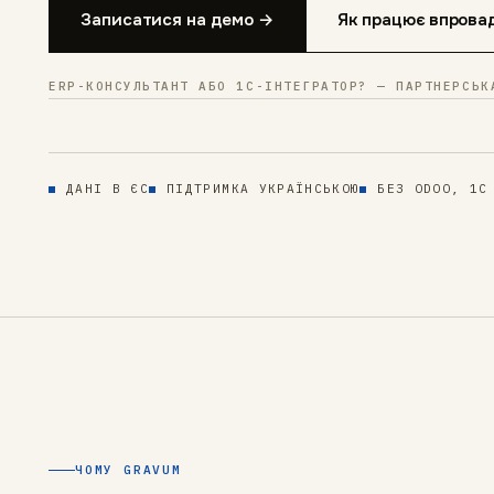
Записатися на демо →
Як працює впрова
ERP-КОНСУЛЬТАНТ АБО 1С-ІНТЕГРАТОР? — ПАРТНЕРСЬК
ДАНІ В ЄС
ПІДТРИМКА УКРАЇНСЬКОЮ
БЕЗ ODOO, 1С
ЧОМУ GRAVUM