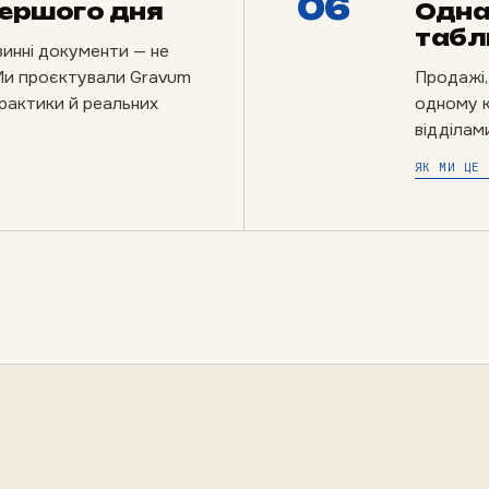
06
першого дня
Одна
табл
винні документи — не
 Ми проєктували Gravum
Продажі,
практики й реальних
одному к
відділами
ЯК МИ ЦЕ 