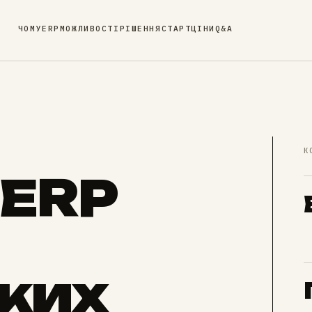
ЧОМУ
ERP
МОЖЛИВОСТІ
РІШЕННЯ
СТАРТ
ЦІНИ
Q&A
К
 ERP
ьких