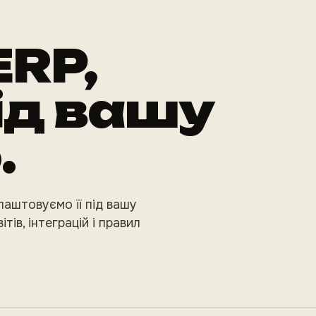
ERP,
ід вашу
.
лаштовуємо її під вашу
ітів, інтеграцій і правил