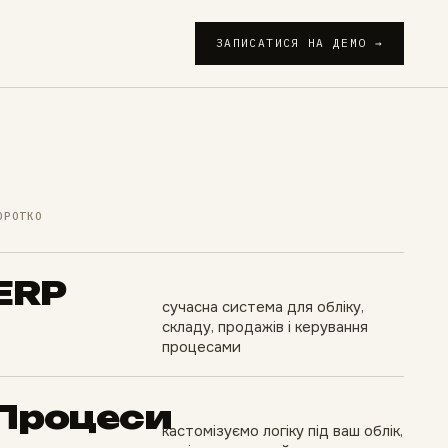
ЗАПИСАТИСЯ НА ДЕМО →
ОРОТКО
ERP
сучасна система для обліку,
складу, продажів і керування
процесами
Процеси
кастомізуємо логіку під ваш облік,