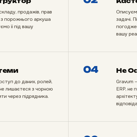
структор
Каст
складу, продажів, прав
Описуємо
о з порожнього аркуша
задачі. 
мо її під вашу
погоджен
вашу реа
04
теми
Не Od
оступ до даних, ролей,
Gravum —
и не лишаєтеся з чорною
ERP, не 
ти через підрядника.
архітект
відповіда