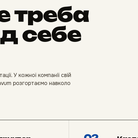
не треба
д себе
ції. У кожної компанії свій
Gravum розгортаємо навколо
02