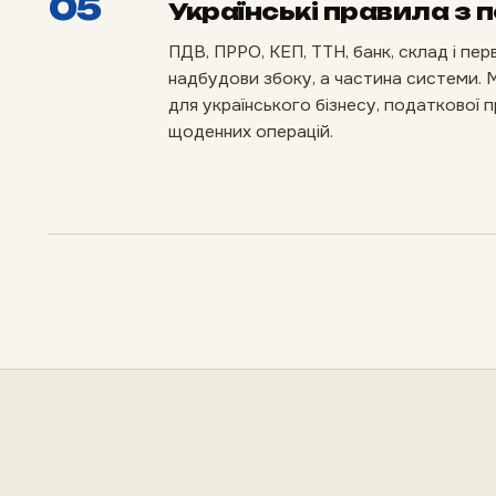
05
Українські правила з 
ПДВ, ПРРО, КЕП, ТТН, банк, склад і пер
надбудови збоку, а частина системи.
для українського бізнесу, податкової 
щоденних операцій.