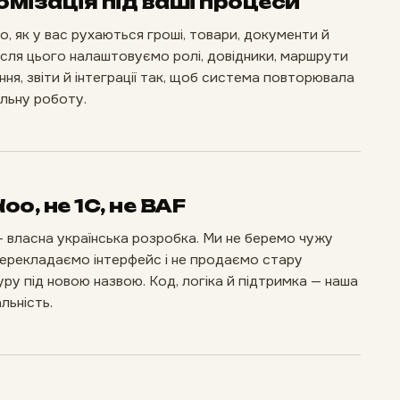
омізація під ваші процеси
, як у вас рухаються гроші, товари, документи й
Після цього налаштовуємо ролі, довідники, маршрути
ня, звіти й інтеграції так, щоб система повторювала
льну роботу.
oo, не 1С, не BAF
 власна українська розробка. Ми не беремо чужу
перекладаємо інтерфейс і не продаємо стару
уру під новою назвою. Код, логіка й підтримка — наша
льність.