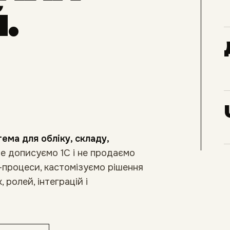
.
ема для обліку, складу,
е дописуємо 1С і не продаємо
-процеси, кастомізуємо рішення
 ролей, інтеграцій і